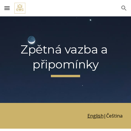
Skip to main content
Skip to navigation
Zpětná vazba a 
připomínky
English
|
Čeština