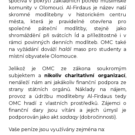
spočívá v pokrytí základních potřeb muslimské
komunity v Olomouci. Al-Firdaus je název naší
skromné modlitebny v historickém centru
města, která je pravidelně otevřena pro
společné páteční modlitby, stejně jako
shromáždění při svátcích Íd a příležitostně i v
rámci povinných denních modliteb. OMC také
na vyžádání dováží
halál
maso pro studenty a
místní obyvatele Olomouce.
Jelikož je OMC ze zákona soukromým
subjektem a
nikoliv charitativní organizací
,
nenáleží nám ani jakákoliv finanční podpora ze
strany státních orgánů. Náklady na nájem,
provoz a údržbu modlitebny Al-Firdaus tedy
OMC hradí z vlastních prostředků. Zájemci o
finanční dary jsou vítáni a jejich úmysl je
podporován jako akt
sadaqy
(dobročinnosti).
Vaše peníze jsou využívány zejména na: