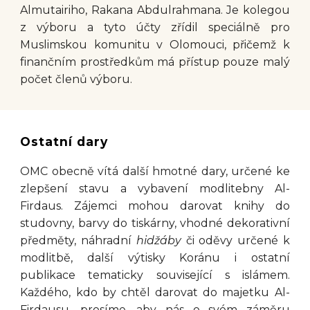
Almutairiho, Rakana Abdulrahmana. Je kolegou
z výboru a tyto účty zřídil speciálně pro
Muslimskou komunitu v Olomouci, přičemž k
finančním prostředkům má přístup pouze malý
počet členů výboru.
Ostatní dary
OMC obecně vítá další hmotné dary, určené ke
zlepšení stavu a vybavení modlitebny Al-
Firdaus. Zájemci mohou darovat knihy do
studovny, barvy do tiskárny, vhodné dekorativní
předměty, náhradní
hidžáby
či oděvy určené k
modlitbě, další výtisky Koránu i ostatní
publikace tematicky související s islámem.
Každého, kdo by chtěl darovat do majetku Al-
Firdausu, prosíme, aby nás o svém záměru