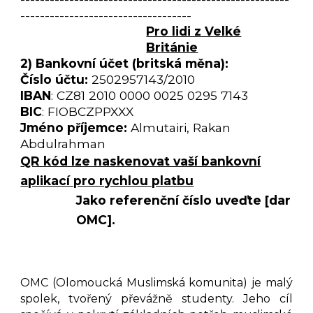
-----------------------------------
Pro lidi z Velké
Británie
2) Bankovní účet (britská měna):
Číslo účtu:
2502957143
/
2010
IBAN
: CZ81 2010 0000 0025 0295 7143
BIC
: FIOBCZPPXXX
Jméno příjemce:
Almutairi, Rakan
Abdulrahman
QR kód lze naskenovat vaší bankovní
aplikací pro rychlou platbu
Jako referenční číslo uveďte [dar
OMC].
OMC (Olomoucká Muslimská komunita) je malý
spolek, tvořený převážně studenty. Jeho cíl