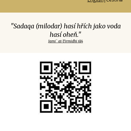
"Sadaqa (milodar) hasí hřích jako voda
hasí oheň."
Jami` at-Tirmidhi 614