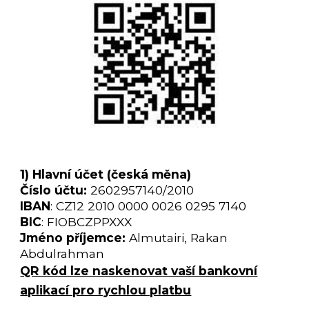
1)
Hlavní účet (česká měna)
Číslo účtu
:
2602957140
/
2010
IBAN
: CZ12 2010 0000 0026 0295 7140
BIC
: FIOBCZPPXXX
Jméno příjemce
:
Almutairi, Rakan
Abdulrahman
QR kód lze naskenovat vaší bankovní
aplikací pro rychlou platbu
-------------------------------------------------------