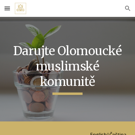
Skip to main content
Skip to navigation
Darujte Olomoucké
muslimské
komunitě
English
|
Čeština