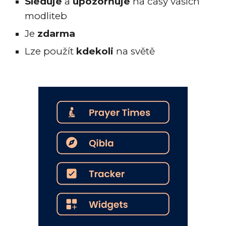
Sleduje
a
upozorňuje
na časy vašich
modliteb
Je
zdarma
Lze použít
kdekoli
na světě