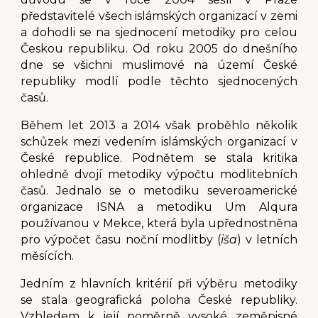
představitelé všech islámských organizací v zemi
a dohodli se na sjednocení metodiky pro celou
Českou republiku. Od roku 2005 do dnešního
dne se všichni muslimové na území České
republiky modlí podle těchto sjednocených
časů.
Během let 2013 a 2014 však proběhlo několik
schůzek mezi vedením islámských organizací v
České republice. Podnětem se stala kritika
ohledně dvojí metodiky výpočtu modlitebních
časů. Jednalo se o metodiku severoamerické
organizace ISNA a metodiku Um Alqura
používanou v Mekce, která byla upřednostněna
pro výpočet času noční modlitby (
iša
) v letních
měsících.
Jedním z hlavních kritérií při výběru metodiky
se stala geografická poloha České republiky.
Vzhledem k její poměrně vysoké zeměpisné