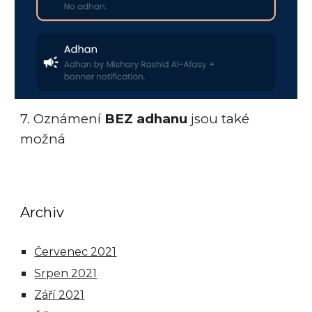
7.
Oznámení
BEZ adhanu
jsou také
možná
Archiv
Červenec 2021
Srpen 2021
Z
áří 2021