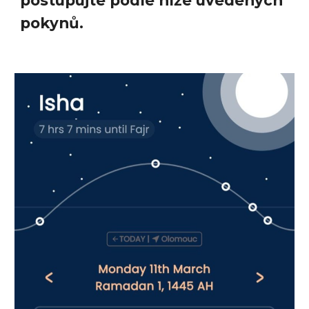
postupujte podle níže uvedených
pokynů.